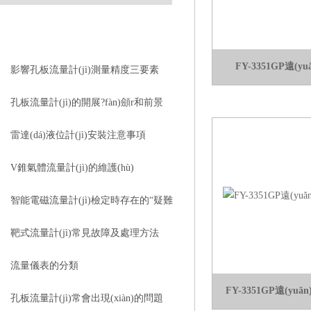
相關(guān)文章
RELEVANT ARTICLES
FY-3351GP遠(
影響孔板流量計(jì)測量精度三要素
孔板流量計(jì)的開展?fàn)顩r和前景
雷達(dá)液位計(jì)安裝注意事項
(xiàng)及應(yīng)用
V錐氣體流量計(jì)的維護(hù)
智能電磁流量計(jì)檢定時存在的“疑難
雜癥”
靶式流量計(jì)常見故障及處理方法
流量儀表的分類
FY-3351GP遠(y
孔板流量計(jì)常會出現(xiàn)的問題